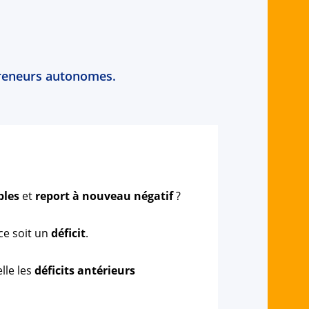
epreneurs autonomes.
bles
et
report à nouveau négatif
?
ice soit un
déficit
.
elle les
déficits antérieurs