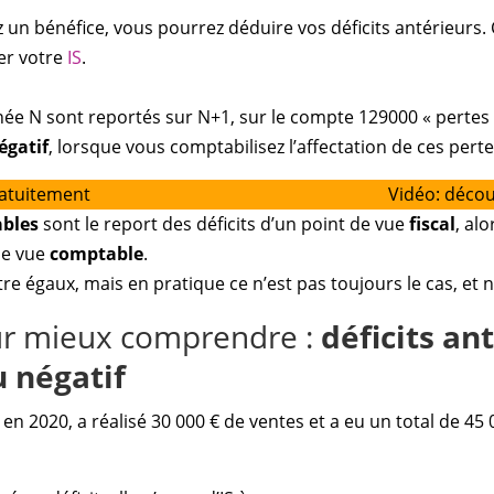
sez un bénéfice, vous pourrez déduire vos déficits antérieur
er votre
IS
.
année N sont reportés sur N+1, sur le compte 129000 « pertes 
égatif
, lorsque vous comptabilisez l’affectation de ces perte
ratuitement
Vidéo: déco
ables
sont le report des déficits d’un point de vue
fiscal
, al
 de vue
comptable
.
e égaux, mais en pratique ce n’est pas toujours le cas, et 
r mieux comprendre :
déficits an
 négatif
en 2020, a réalisé 30 000 € de ventes et a eu un total de 45 0