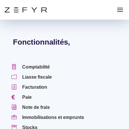
Fonctionnalités,

Comptabilité
m
Liasse fiscale
h
Facturation

Paie
i
Note de frais

Immobilisations et emprunts

Stocks