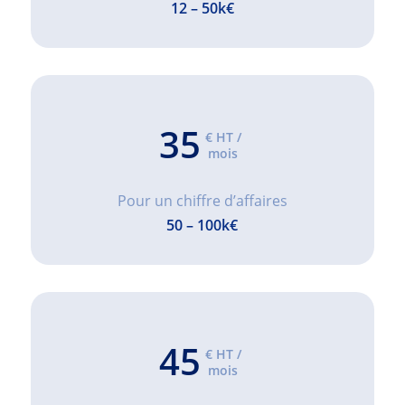
12 – 50k€
35
€ HT /
mois
Pour un chiffre d’affaires
50 – 100k€
45
€ HT /
mois