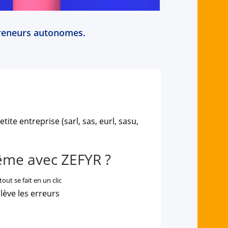
epreneurs autonomes.
tite entreprise (sarl, sas, eurl, sasu,
même avec
ZEFYR
?
out se fait en un clic
ève les erreurs